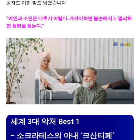
공자도 이런 말도 남겼습니다.
“여인과 소인은 다루기 어렵다. 가까이하면 불손해지고 멀리하
면 원한을 품는다.”
세계 3대 악처 Best 1
– 소크라테스의 아내 ‘크산티페’