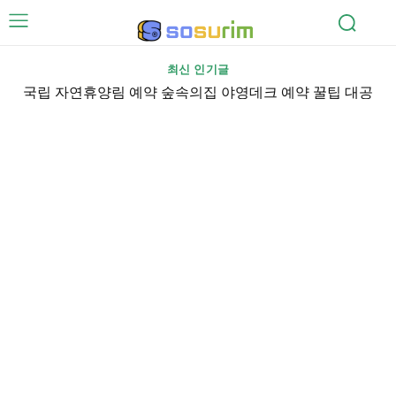
최신 인기글
국립 자연휴양림 예약 숲속의집 야영데크 예약 꿀팁 대공
2026 KBO 올스타전 중계 방송 시청 어디서? 7월 11일
개