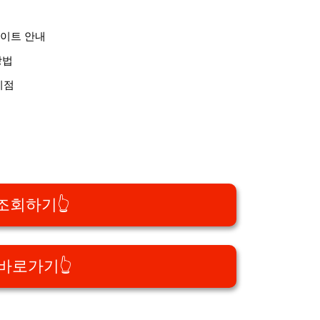
사이트 안내
방법
이점
조회하기👆
바로가기👆