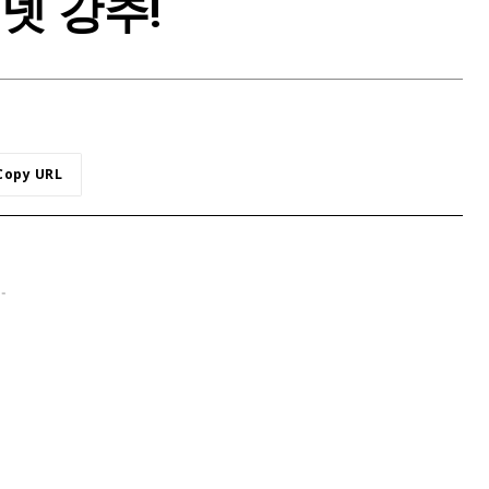
넷 강추!
Copy URL
 -