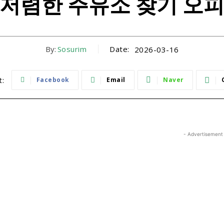
 저렴한 주유소 찾기 오피
By:
Sosurim
Date:
2026-03-16
t:
Facebook
Email
Naver
- Advertisement