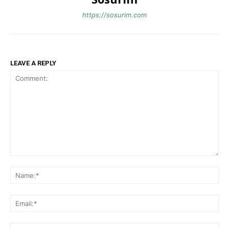
https://sosurim.com
LEAVE A REPLY
Comment:
Na
Ema
Web