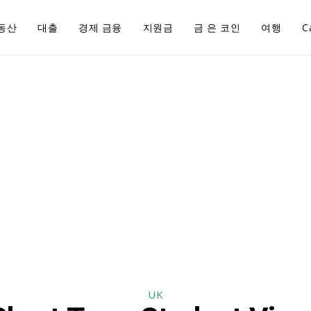
동산
대출
경제 금융
지원금
금 은 코인
여행
C
UK