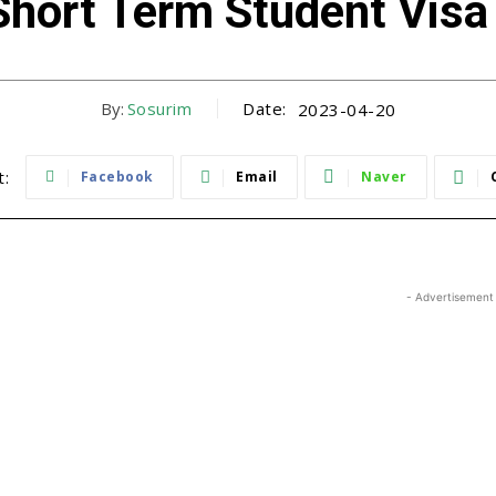
t Term Student Vis
By:
Sosurim
Date:
2023-04-20
t:
Facebook
Email
Naver
- Advertisement