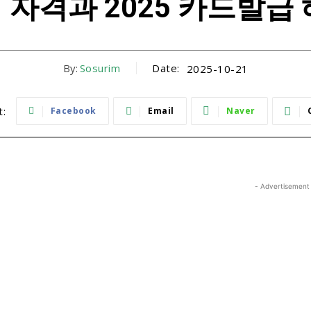
자격과 2025 카드발급
By:
Sosurim
Date:
2025-10-21
t:
Facebook
Email
Naver
- Advertisement