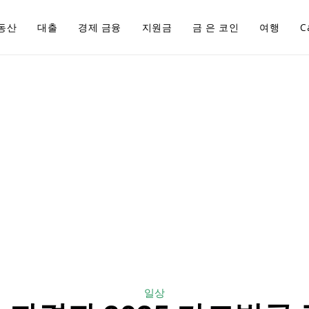
동산
대출
경제 금융
지원금
금 은 코인
여행
C
일상