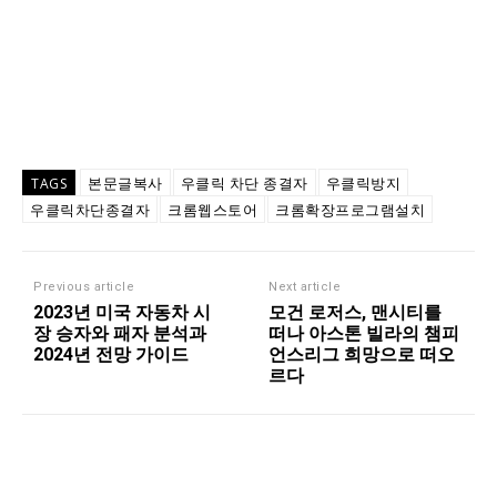
본문글복사
우클릭 차단 종결자
우클릭방지
TAGS
우클릭차단종결자
크롬웹스토어
크롬확장프로그램설치
Previous article
Next article
2023년 미국 자동차 시
모건 로저스, 맨시티를
장 승자와 패자 분석과
떠나 아스톤 빌라의 챔피
2024년 전망 가이드
언스리그 희망으로 떠오
르다