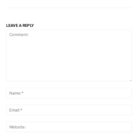
LEAVE A REPLY
Comment:
Na
Ema
Web