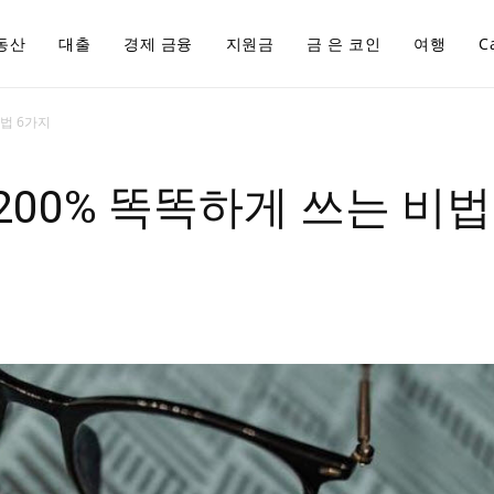
동산
대출
경제 금융
지원금
금 은 코인
여행
C
비법 6가지
 200% 똑똑하게 쓰는 비법