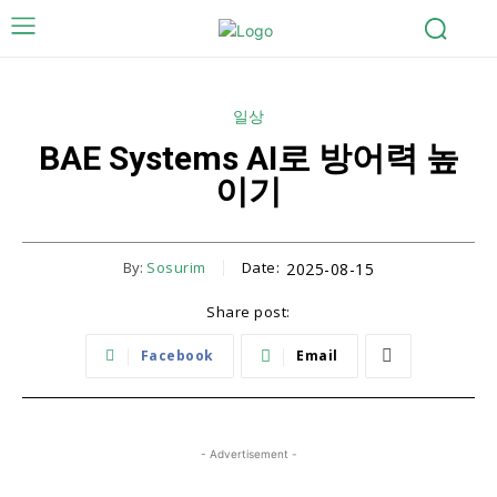
일상
BAE Systems AI로 방어력 높
이기
By:
Sosurim
Date:
2025-08-15
Share post:
Facebook
Email
- Advertisement -