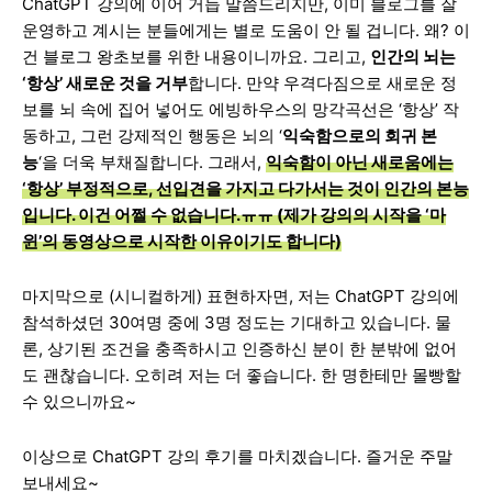
ChatGPT 강의에 이어 거듭 말씀드리지만, 이미 블로그를 잘
운영하고 계시는 분들에게는 별로 도움이 안 될 겁니다. 왜? 이
건 블로그 왕초보를 위한 내용이니까요. 그리고,
인간의 뇌는
‘항상’ 새로운 것을 거부
합니다. 만약 우격다짐으로 새로운 정
보를 뇌 속에 집어 넣어도 에빙하우스의 망각곡선은 ‘항상’ 작
동하고, 그런 강제적인 행동은 뇌의 ‘
익숙함으로의 회귀 본
능
‘을 더욱 부채질합니다. 그래서,
익숙함이 아닌 새로움에는
‘항상’ 부정적으로, 선입견을 가지고 다가서는 것이 인간의 본능
입니다. 이건 어쩔 수 없습니다.ㅠㅠ (제가 강의의 시작을 ‘마
윈’의 동영상으로 시작한 이유이기도 합니다)
마지막으로 (시니컬하게) 표현하자면, 저는 ChatGPT 강의에
참석하셨던 30여명 중에 3명 정도는 기대하고 있습니다. 물
론, 상기된 조건을 충족하시고 인증하신 분이 한 분밖에 없어
도 괜찮습니다. 오히려 저는 더 좋습니다. 한 명한테만 몰빵할
수 있으니까요~
이상으로 ChatGPT 강의 후기를 마치겠습니다. 즐거운 주말
보내세요~