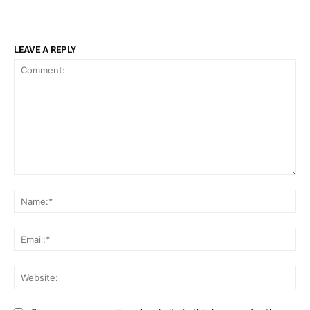
LEAVE A REPLY
Comment:
Na
Ema
Web