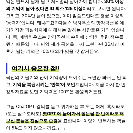
억은 반드시 날개 달고 저~ 멀리 날아가야 합니다.
30% 이상
의 기억이 남아 있다면 IQ 최소 125 이상
이라고 보시면 됩니다.
그리고, 30%만 남아 있으면, 이미 말씀드린대로 평균 이상의
‘능력자’입니다. 왜냐구요? 다들 에빙하우스의 망각곡선을 얘
기하지만 피실험자에 대해서는 말하는 사람들은 거의 없습니
다. 즉, 에빙하우스는 망각곡선의 수치에 상당히 후한 점수를
줬기 때문입니다. 만약 제가 곡선을 다시 그린다면 36시간 이
후에 남는 기억은 10% 내외가 맞을 것 같거든요.
여기서 중요한 점!!
곡선의 기울기와 잔여 기억량이 보여주는 표면만 봐서는 안 되
고,
기억을 복원시키는 ‘반복’이 포인트
입니다. 지금 다시 한 번
강의자료를 보면 기억력은 100%은 환원되거든요.
그날 ChatGPT 강의를 듣고 귀가하신 후 또는 어제, 혹시라도
(또는 실수로라도)
챗GPT 에 들어가서 질문을 한 번이라도 해
보신 분들은 진심으로 존경
을 표합니다. 이렇게 반복하는 확률
이 5%도 되지 않으니까요.ㅠㅠ